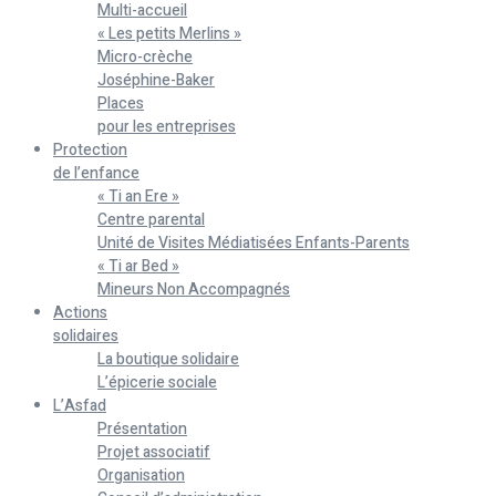
Multi-accueil
« Les petits Merlins »
Micro-crèche
Joséphine-Baker
Places
pour les entreprises
Protection
de l’enfance
« Ti an Ere »
Centre parental
Unité de Visites Médiatisées Enfants-Parents
« Ti ar Bed »
Mineurs Non Accompagnés
Actions
solidaires
La boutique solidaire
L’épicerie sociale
L’Asfad
Présentation
Projet associatif
Organisation