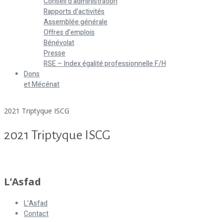
Conseil d’administration
Rapports d’activités
Assemblée générale
Offres d’emplois
Bénévolat
Presse
RSE – Index égalité professionnelle F/H
Dons
et Mécénat
Home
2021 Triptyque ISCG
2021 Triptyque ISCG
2021 Triptyque ISCG
L’Asfad
L’Asfad
Contact