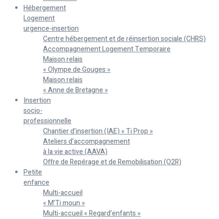
Hébergement
Logement
urgence-insertion
Centre hébergement et de réinsertion sociale (CHRS)
Accompagnement Logement Temporaire
Maison relais
« Olympe de Gouges »
Maison relais
« Anne de Bretagne »
Insertion
socio-
professionnelle
Chantier d’insertion (IAE) « Ti Prop »
Ateliers d’accompagnement
à la vie active (AAVA)
Offre de Repérage et de Remobilisation (O2R)
Petite
enfance
Multi-accueil
« M’Ti moun »
Multi-accueil « Regard’enfants »