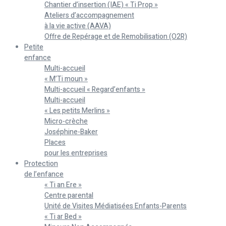
Chantier d’insertion (IAE) « Ti Prop »
Ateliers d’accompagnement
à la vie active (AAVA)
Offre de Repérage et de Remobilisation (O2R)
Petite
enfance
Multi-accueil
« M’Ti moun »
Multi-accueil « Regard’enfants »
Multi-accueil
« Les petits Merlins »
Micro-crèche
Joséphine-Baker
Places
pour les entreprises
Protection
de l’enfance
« Ti an Ere »
Centre parental
Unité de Visites Médiatisées Enfants-Parents
« Ti ar Bed »