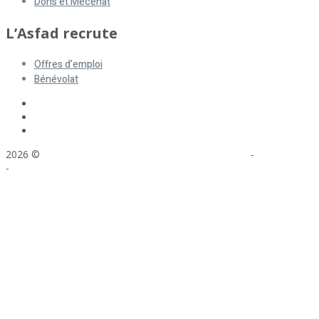
Dons et Mécénat
L’Asfad recrute
Offres d’emploi
Bénévolat
2026 ©
ASFAD. All rights reserved.
Mentions légales
-
Plan du site
-
Réalisation : Voyelle