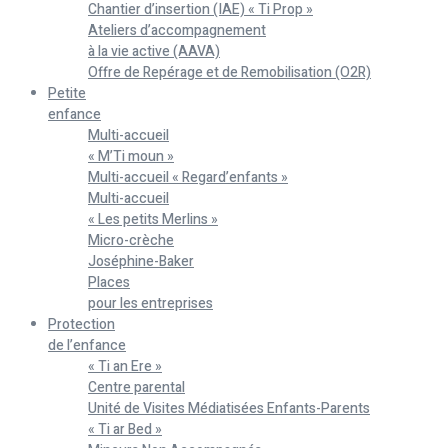
Chantier d’insertion (IAE) « Ti Prop »
Ateliers d’accompagnement
à la vie active (AAVA)
Offre de Repérage et de Remobilisation (O2R)
Petite
enfance
Multi-accueil
« M’Ti moun »
Multi-accueil « Regard’enfants »
Multi-accueil
« Les petits Merlins »
Micro-crèche
Joséphine-Baker
Places
pour les entreprises
Protection
de l’enfance
« Ti an Ere »
Centre parental
Unité de Visites Médiatisées Enfants-Parents
« Ti ar Bed »