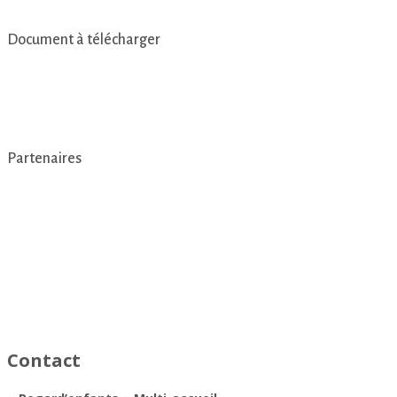
Document à télécharger
Livret d’accueil des établissements du pôle petite enfance
Partenaires
Contact