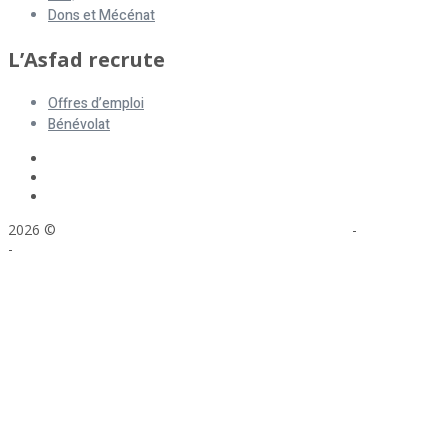
Dons et Mécénat
L’Asfad recrute
Offres d’emploi
Bénévolat
2026 ©
ASFAD. All rights reserved.
Mentions légales
-
Plan du site
-
Réalisation : Voyelle