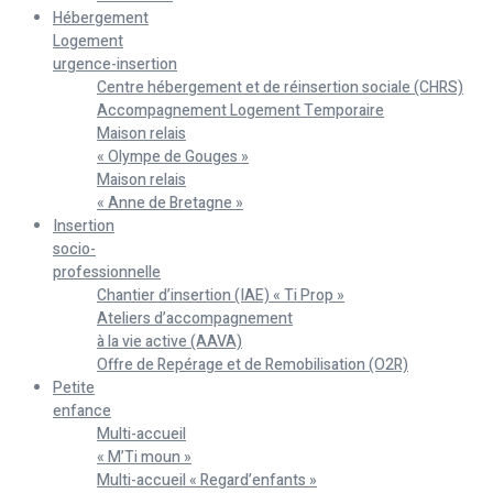
Hébergement
Logement
urgence-insertion
Centre hébergement et de réinsertion sociale (CHRS)
Accompagnement Logement Temporaire
Maison relais
« Olympe de Gouges »
Maison relais
« Anne de Bretagne »
Insertion
socio-
professionnelle
Chantier d’insertion (IAE) « Ti Prop »
Ateliers d’accompagnement
à la vie active (AAVA)
Offre de Repérage et de Remobilisation (O2R)
Petite
enfance
Multi-accueil
« M’Ti moun »
Multi-accueil « Regard’enfants »