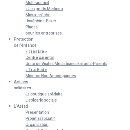
Multi-accueil
« Les petits Merlins »
Micro-crèche
Joséphine-Baker
Places
pour les entreprises
Protection
de l’enfance
« Ti an Ere »
Centre parental
Unité de Visites Médiatisées Enfants-Parents
« Ti ar Bed »
Mineurs Non Accompagnés
Actions
solidaires
La boutique solidaire
L’épicerie sociale
L’Asfad
Présentation
Projet associatif
Organisation