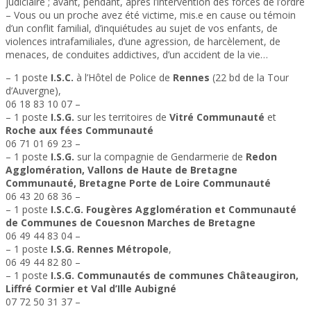
judiciaire ; avant, pendant, après l’intervention des forces de l’ordre
– Vous ou un proche avez été victime, mis.e en cause ou témoin
d’un conflit familial, d’inquiétudes au sujet de vos enfants, de
violences intrafamiliales, d’une agression, de harcèlement, de
menaces, de conduites addictives, d’un accident de la vie…
– 1 poste
I.S.C.
à l’Hôtel de Police de
Rennes
(22 bd de la Tour
d’Auvergne),
06 18 83 10 07 –
l.lespagnol@altera-asso.fr
– 1 poste
I.S.G.
sur les territoires de
Vitré Communauté
et
Roche aux fées Communauté
06 71 01 69 23 –
c.betton@altera-asso.fr
– 1 poste
I.S.G.
sur la compagnie de Gendarmerie de
Redon
Agglomération, Vallons de Haute de Bretagne
Communauté, Bretagne Porte de Loire Communauté
06 43 20 68 36 –
l.defosse@altera-asso.fr
– 1 poste
I.S.C.G. Fougères Agglomération et Communauté
de Communes de Couesnon Marches de Bretagne
06 49 44 83 04 –
c.brunet@altera-asso.fr
– 1 poste
I.S.G.
Rennes Métropole
,
06 49 44 82 80 –
m.gendre@altera-asso.fr
– 1 poste
I.S.G.
Communautés de communes Châteaugiron,
Liffré Cormier et Val d’Ille Aubigné
07 72 50 31 37 –
e.boisdron@altera-asso.fr