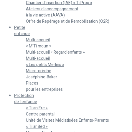
Chantier d’insertion (IAE) « Ti Prop »
Ateliers d’accompagnement
à la vie active (AAVA)
Offre de Repérage et de Remobilisation (O2R)
Petite
enfance
Multi-accueil
« M’Ti moun »
Multi-accueil « Regard’enfants »
Multi-accueil
« Les petits Merlins »
Micro-crèche
Joséphine-Baker
Places
pour les entreprises
Protection
de l’enfance
« Ti an Ere »
Centre parental
Unité de Visites Médiatisées Enfants-Parents
« Ti ar Bed »