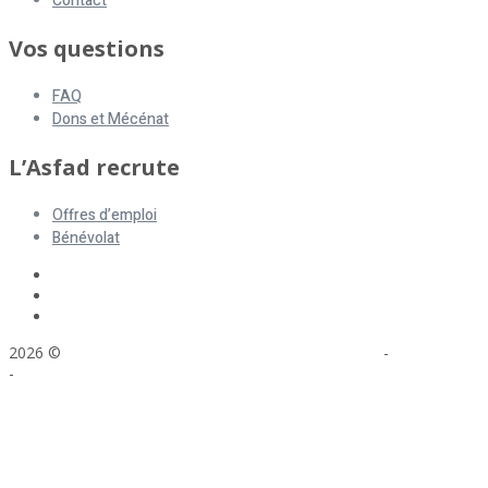
Contact
Vos questions
FAQ
Dons et Mécénat
L’Asfad recrute
Offres d’emploi
Bénévolat
2026 ©
ASFAD. All rights reserved.
Mentions légales
-
Plan du site
-
Réalisation : Voyelle