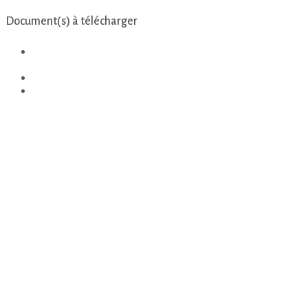
Document(s) à télécharger
Violences conjugales et/ou intrafamiliales faites aux
femmes et aux hommes – être aidé.e c’est possible
SPVCIF
Coordonnées_ISCG_35