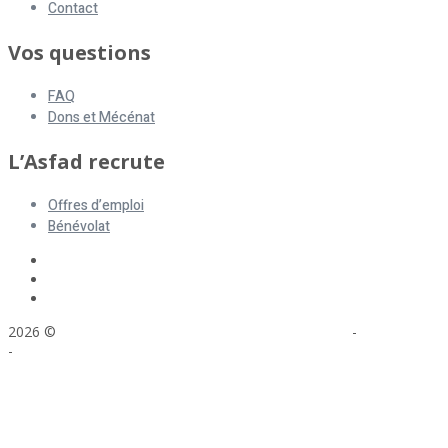
Contact
Vos questions
FAQ
Dons et Mécénat
L’Asfad recrute
Offres d’emploi
Bénévolat
2026 ©
ASFAD. All rights reserved.
Mentions légales
-
Plan du site
-
Réalisation : Voyelle