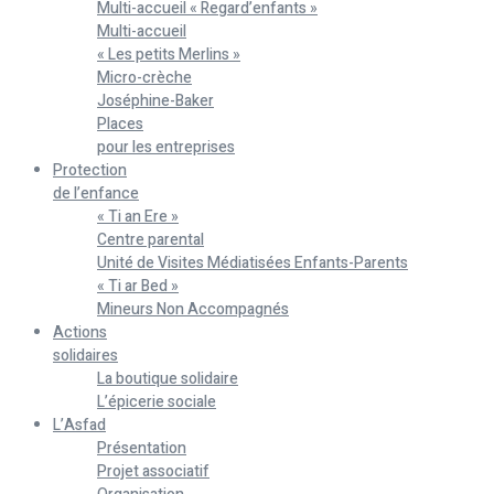
Multi-accueil « Regard’enfants »
Multi-accueil
« Les petits Merlins »
Micro-crèche
Joséphine-Baker
Places
pour les entreprises
Protection
de l’enfance
« Ti an Ere »
Centre parental
Unité de Visites Médiatisées Enfants-Parents
« Ti ar Bed »
Mineurs Non Accompagnés
Actions
solidaires
La boutique solidaire
L’épicerie sociale
L’Asfad
Présentation
Projet associatif