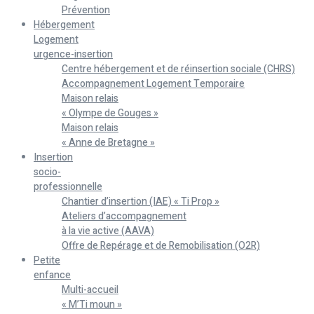
Prévention
Hébergement
Logement
urgence-insertion
Centre hébergement et de réinsertion sociale (CHRS)
Accompagnement Logement Temporaire
Maison relais
« Olympe de Gouges »
Maison relais
« Anne de Bretagne »
Insertion
socio-
professionnelle
Chantier d’insertion (IAE) « Ti Prop »
Ateliers d’accompagnement
à la vie active (AAVA)
Offre de Repérage et de Remobilisation (O2R)
Petite
enfance
Multi-accueil
« M’Ti moun »