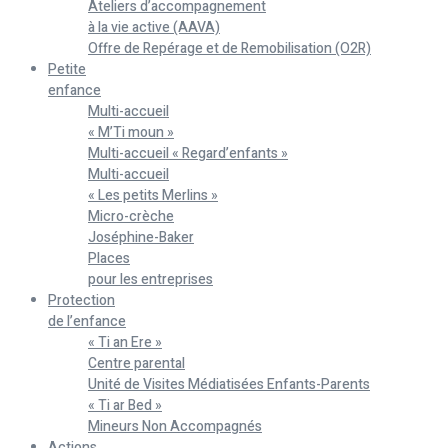
Ateliers d’accompagnement
à la vie active (AAVA)
Offre de Repérage et de Remobilisation (O2R)
Petite
enfance
Multi-accueil
« M’Ti moun »
Multi-accueil « Regard’enfants »
Multi-accueil
« Les petits Merlins »
Micro-crèche
Joséphine-Baker
Places
pour les entreprises
Protection
de l’enfance
« Ti an Ere »
Centre parental
Unité de Visites Médiatisées Enfants-Parents
« Ti ar Bed »
Mineurs Non Accompagnés
Actions