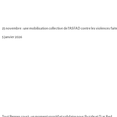
25 novembre : une mobilisation collective de l’ASFAD contre les violences fai
5 janvier 2026
Lire la suite
Tout Rennes court : un moment sportif et solidaire pour Puzzle et Ti ar Bed