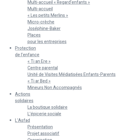
Multi-accueil « Regard’enfants »
Multi-accueil
« Les petits Merlins »
Micro-crèche
Joséphine-Baker
Places
pour les entreprises
Protection
de l’enfance
« Ti an Ere »
Centre parental
Unité de Visites Médiatisées Enfants-Parents
« Ti ar Bed »
Mineurs Non Accompagnés
Actions
solidaires
La boutique solidaire
L’épicerie sociale
L’Asfad
Présentation
Projet associatif