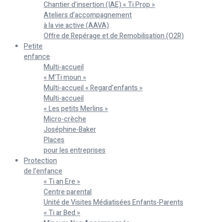
Chantier d’insertion (IAE) « Ti Prop »
Ateliers d’accompagnement
à la vie active (AAVA)
Offre de Repérage et de Remobilisation (O2R)
Petite
enfance
Multi-accueil
« M’Ti moun »
Multi-accueil « Regard’enfants »
Multi-accueil
« Les petits Merlins »
Micro-crèche
Joséphine-Baker
Places
pour les entreprises
Protection
de l’enfance
« Ti an Ere »
Centre parental
Unité de Visites Médiatisées Enfants-Parents
« Ti ar Bed »