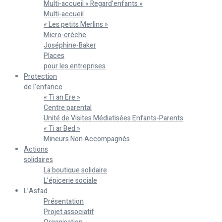
Multi-accueil « Regard’enfants »
Multi-accueil
« Les petits Merlins »
Micro-crèche
Joséphine-Baker
Places
pour les entreprises
Protection
de l’enfance
« Ti an Ere »
Centre parental
Unité de Visites Médiatisées Enfants-Parents
« Ti ar Bed »
Mineurs Non Accompagnés
Actions
solidaires
La boutique solidaire
L’épicerie sociale
L’Asfad
Présentation
Projet associatif