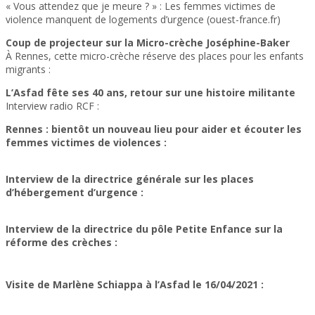
« Vous attendez que je meure ? » : Les femmes victimes de
violence manquent de logements d’urgence (ouest-france.fr)
Coup de projecteur sur la Micro-crèche Joséphine-Baker
À Rennes, cette micro-crèche réserve des places pour les enfants
migrants :
Article Ouest France du 07/10/2023
L’Asfad fête ses 40 ans, retour sur une histoire militante
Interview radio RCF :
Podcast du 27/09/23
Rennes : bientôt un nouveau lieu pour aider et écouter les
femmes victimes de violences :
Article 20 minutes Rennes du 16/03/22
Interview de la directrice générale sur les places
d’hébergement d’urgence :
Article Ouest France du 05/01/2022
Interview de la directrice du pôle Petite Enfance sur la
réforme des crèches :
Article La Croix du 20/04/21
Visite de Marlène Schiappa à l’Asfad le 16/04/2021 :
Article Ouest-France du 16/04/21
Article France Bleu du 16/04/21