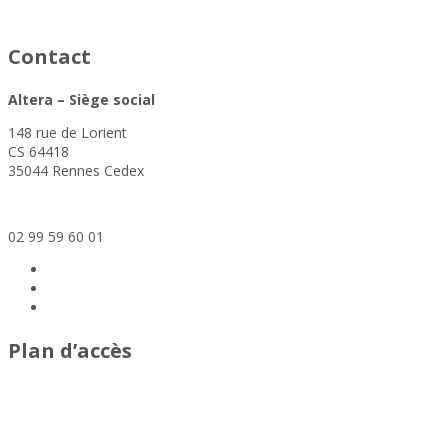
Extrait du journal France 3 du 16/04/21
Contact
Altera – Siège social
148 rue de Lorient
CS 64418
35044 Rennes Cedex
siege@altera-asso.fr
02 99 59 60 01
Plan d’accès