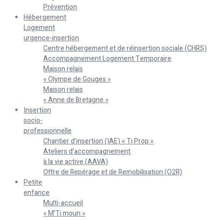
Prévention
Hébergement
Logement
urgence-insertion
Centre hébergement et de réinsertion sociale (CHRS)
Accompagnement Logement Temporaire
Maison relais
« Olympe de Gouges »
Maison relais
« Anne de Bretagne »
Insertion
socio-
professionnelle
Chantier d’insertion (IAE) « Ti Prop »
Ateliers d’accompagnement
à la vie active (AAVA)
Offre de Repérage et de Remobilisation (O2R)
Petite
enfance
Multi-accueil
« M’Ti moun »