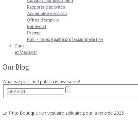
Conseil d’administration
Rapports d’activités
Assemblée générale
Offres d’emplois
Bénévolat
Presse
RSE – Index égalité professionnelle F/H
Dons
et Mécénat
Our Blog
What we post and publish is awesome!
Home
Actualités
La P’tite Boutique : un vestiaire solidaire pour la rentrée 2025