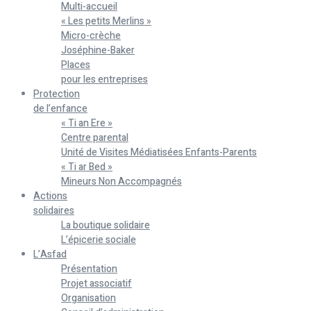
Multi-accueil
« Les petits Merlins »
Micro-crèche
Joséphine-Baker
Places
pour les entreprises
Protection
de l’enfance
« Ti an Ere »
Centre parental
Unité de Visites Médiatisées Enfants-Parents
« Ti ar Bed »
Mineurs Non Accompagnés
Actions
solidaires
La boutique solidaire
L’épicerie sociale
L’Asfad
Présentation
Projet associatif
Organisation