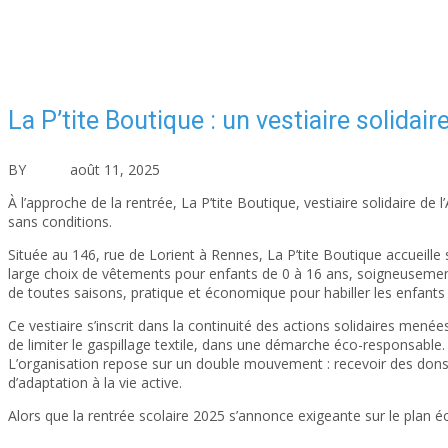
La P’tite Boutique : un vestiaire solidai
BY
asfad
août 11, 2025
Actualités
Aucun commentaire
À l’approche de la rentrée, La P’tite Boutique, vestiaire solidaire de
sans conditions.
Située au 146, rue de Lorient à Rennes, La P’tite Boutique accueille 
large choix de vêtements pour enfants de 0 à 16 ans, soigneusement tr
de toutes saisons, pratique et économique pour habiller les enfants 
Ce vestiaire s’inscrit dans la continuité des actions solidaires menée
de limiter le gaspillage textile, dans une démarche éco-responsable.
L’organisation repose sur un double mouvement : recevoir des dons et 
d’adaptation à la vie active.
Alors que la rentrée scolaire 2025 s’annonce exigeante sur le plan 