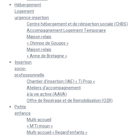
Hébergement
Logement
urgence-insertion
Centre hébergement et de réinsertion sociale (CHRS)
Accompagnement Logement Temporaire
Maison relais
« Olympe de Gouges »
Maison relais
« Anne de Bretagne »
Insertion
socio-
professionnelle
Chantier d’insertion (IAE) « Ti Prop »
Ateliers d’accompagnement
à la vie active (AAVA)
Offre de Repérage et de Remobilisation (O2R)
Petite
enfance
Multi-accueil
« M’Ti moun »
Multi-accueil « Regard’enfants »