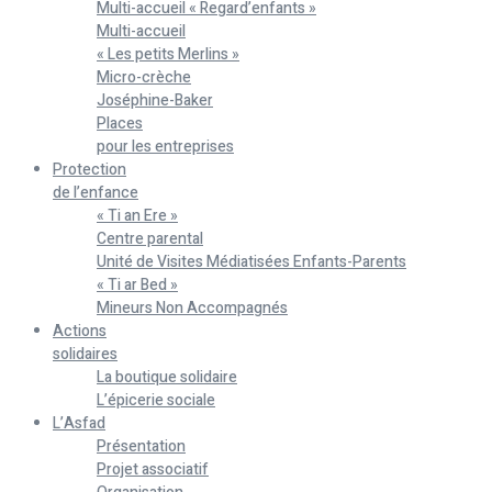
Multi-accueil « Regard’enfants »
Multi-accueil
« Les petits Merlins »
Micro-crèche
Joséphine-Baker
Places
pour les entreprises
Protection
de l’enfance
« Ti an Ere »
Centre parental
Unité de Visites Médiatisées Enfants-Parents
« Ti ar Bed »
Mineurs Non Accompagnés
Actions
solidaires
La boutique solidaire
L’épicerie sociale
L’Asfad
Présentation
Projet associatif