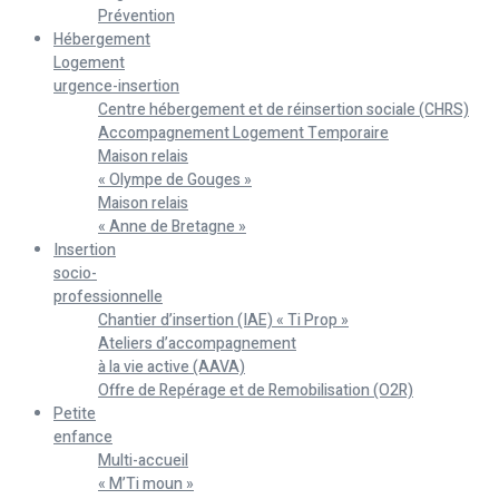
Prévention
Hébergement
Logement
urgence-insertion
Centre hébergement et de réinsertion sociale (CHRS)
Accompagnement Logement Temporaire
Maison relais
« Olympe de Gouges »
Maison relais
« Anne de Bretagne »
Insertion
socio-
professionnelle
Chantier d’insertion (IAE) « Ti Prop »
Ateliers d’accompagnement
à la vie active (AAVA)
Offre de Repérage et de Remobilisation (O2R)
Petite
enfance
Multi-accueil
« M’Ti moun »