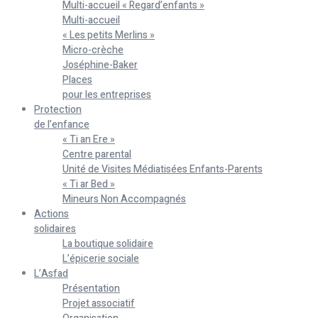
Multi-accueil « Regard’enfants »
Multi-accueil
« Les petits Merlins »
Micro-crèche
Joséphine-Baker
Places
pour les entreprises
Protection
de l’enfance
« Ti an Ere »
Centre parental
Unité de Visites Médiatisées Enfants-Parents
« Ti ar Bed »
Mineurs Non Accompagnés
Actions
solidaires
La boutique solidaire
L’épicerie sociale
L’Asfad
Présentation
Projet associatif