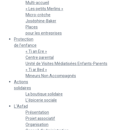
Multi-accueil
« Les petits Merlins »
Micro-crèche
Joséphine-Baker
Places
pour les entreprises
Protection
de l’enfance
« Ti an Ere »
Centre parental
Unité de Visites Médiatisées Enfants-Parents
« Ti ar Bed »
Mineurs Non Accompagnés
Actions
solidaires
La boutique solidaire
L’épicerie sociale
L’Asfad
Présentation
Projet associatif
Organisation