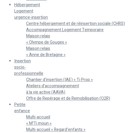
Hébergement
Logement
urgence-insertion
Centre hébergement et de réinsertion sociale (CHRS)
Accompagnement Logement Temporaire
Maison relais
« Olympe de Gouges »
Maison relais
« Anne de Bretagne »
Insertion
socio-
professionnelle
Chantier d’insertion (IAE) « Ti Prop »
Ateliers d’accompagnement
à la vie active (AAVA)
Offre de Repérage et de Remobilisation (O2R)
Petite
enfance
Multi-accueil
« M’Ti moun »
Multi-accueil « Regard’enfants »