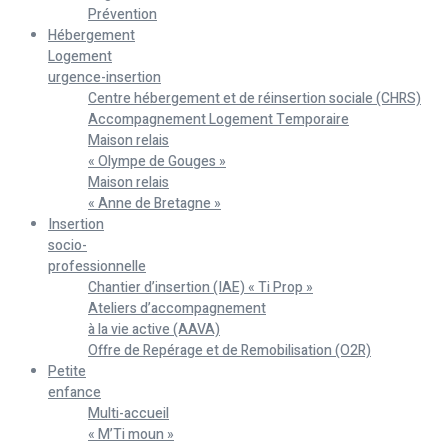
Prévention
Hébergement
Logement
urgence-insertion
Centre hébergement et de réinsertion sociale (CHRS)
Accompagnement Logement Temporaire
Maison relais
« Olympe de Gouges »
Maison relais
« Anne de Bretagne »
Insertion
socio-
professionnelle
Chantier d’insertion (IAE) « Ti Prop »
Ateliers d’accompagnement
à la vie active (AAVA)
Offre de Repérage et de Remobilisation (O2R)
Petite
enfance
Multi-accueil
« M’Ti moun »