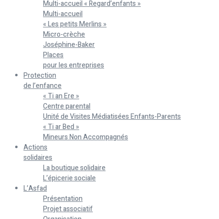
Multi-accueil « Regard’enfants »
Multi-accueil
« Les petits Merlins »
Micro-crèche
Joséphine-Baker
Places
pour les entreprises
Protection
de l’enfance
« Ti an Ere »
Centre parental
Unité de Visites Médiatisées Enfants-Parents
« Ti ar Bed »
Mineurs Non Accompagnés
Actions
solidaires
La boutique solidaire
L’épicerie sociale
L’Asfad
Présentation
Projet associatif