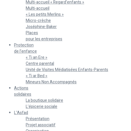
Multi-accueil « Regard’enfants »
Multi-accueil
« Les petits Merlins »
Micro-crèche
Joséphine-Baker
Places
pour les entreprises
Protection
de l’enfance
« Ti an Ere »
Centre parental
Unité de Visites Médiatisées Enfants-Parents
« Ti ar Bed »
Mineurs Non Accompagnés
Actions
solidaires
La boutique solidaire
L’épicerie sociale
L’Asfad
Présentation
Projet associatif