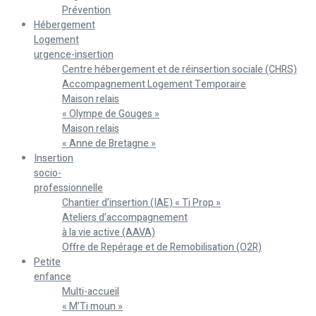
Prévention
Hébergement
Logement
urgence-insertion
Centre hébergement et de réinsertion sociale (CHRS)
Accompagnement Logement Temporaire
Maison relais
« Olympe de Gouges »
Maison relais
« Anne de Bretagne »
Insertion
socio-
professionnelle
Chantier d’insertion (IAE) « Ti Prop »
Ateliers d’accompagnement
à la vie active (AAVA)
Offre de Repérage et de Remobilisation (O2R)
Petite
enfance
Multi-accueil
« M’Ti moun »