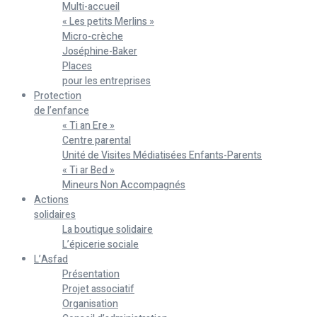
Multi-accueil
« Les petits Merlins »
Micro-crèche
Joséphine-Baker
Places
pour les entreprises
Protection
de l’enfance
« Ti an Ere »
Centre parental
Unité de Visites Médiatisées Enfants-Parents
« Ti ar Bed »
Mineurs Non Accompagnés
Actions
solidaires
La boutique solidaire
L’épicerie sociale
L’Asfad
Présentation
Projet associatif
Organisation