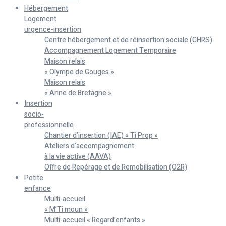
Hébergement
Logement
urgence-insertion
Centre hébergement et de réinsertion sociale (CHRS)
Accompagnement Logement Temporaire
Maison relais
« Olympe de Gouges »
Maison relais
« Anne de Bretagne »
Insertion
socio-
professionnelle
Chantier d’insertion (IAE) « Ti Prop »
Ateliers d’accompagnement
à la vie active (AAVA)
Offre de Repérage et de Remobilisation (O2R)
Petite
enfance
Multi-accueil
« M’Ti moun »
Multi-accueil « Regard’enfants »