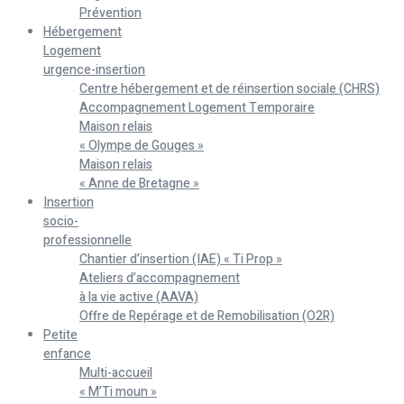
Prévention
Hébergement
Logement
urgence-insertion
Centre hébergement et de réinsertion sociale (CHRS)
Accompagnement Logement Temporaire
Maison relais
« Olympe de Gouges »
Maison relais
« Anne de Bretagne »
Insertion
socio-
professionnelle
Chantier d’insertion (IAE) « Ti Prop »
Ateliers d’accompagnement
à la vie active (AAVA)
Offre de Repérage et de Remobilisation (O2R)
Petite
enfance
Multi-accueil
« M’Ti moun »