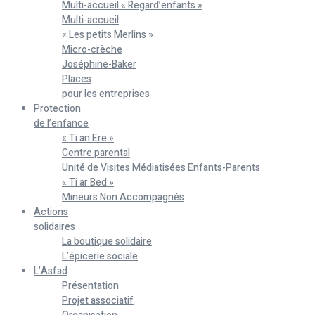
Multi-accueil « Regard’enfants »
Multi-accueil
« Les petits Merlins »
Micro-crèche
Joséphine-Baker
Places
pour les entreprises
Protection
de l’enfance
« Ti an Ere »
Centre parental
Unité de Visites Médiatisées Enfants-Parents
« Ti ar Bed »
Mineurs Non Accompagnés
Actions
solidaires
La boutique solidaire
L’épicerie sociale
L’Asfad
Présentation
Projet associatif