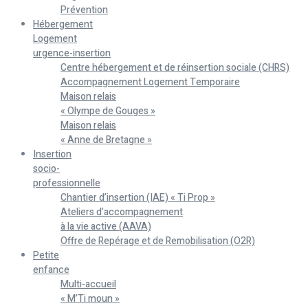
Prévention
Hébergement
Logement
urgence-insertion
Centre hébergement et de réinsertion sociale (CHRS)
Accompagnement Logement Temporaire
Maison relais
« Olympe de Gouges »
Maison relais
« Anne de Bretagne »
Insertion
socio-
professionnelle
Chantier d’insertion (IAE) « Ti Prop »
Ateliers d’accompagnement
à la vie active (AAVA)
Offre de Repérage et de Remobilisation (O2R)
Petite
enfance
Multi-accueil
« M’Ti moun »