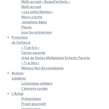
Multi-accueil « Regard’enfants »
Multi-accueil
« Les petits Merlins »
Micro-crèche
Joséphine-Baker
Places
pour les entreprises
Protection
de l’enfance
« Ti an Ere »
Centre parental
Unité de Visites Médiatisées Enfants-Parents
« Ti ar Bed »
Mineurs Non Accompagnés
Actions
solidaires
La boutique solidaire
L’épicerie sociale
L’Asfad
Présentation
Projet associatif