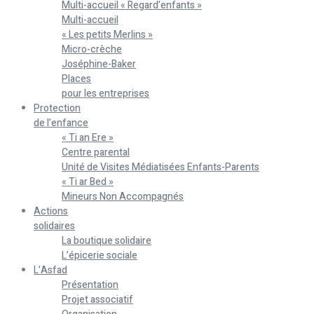
Multi-accueil « Regard’enfants »
Multi-accueil
« Les petits Merlins »
Micro-crèche
Joséphine-Baker
Places
pour les entreprises
Protection
de l’enfance
« Ti an Ere »
Centre parental
Unité de Visites Médiatisées Enfants-Parents
« Ti ar Bed »
Mineurs Non Accompagnés
Actions
solidaires
La boutique solidaire
L’épicerie sociale
L’Asfad
Présentation
Projet associatif