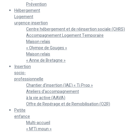
Prévention
Hébergement
Logement
urgence-insertion
Centre hébergement et de réinsertion sociale (CHRS)
Accompagnement Logement Temporaire
Maison relais
« Olympe de Gouges »
Maison relais
« Anne de Bretagne »
Insertion
socio-
professionnelle
Chantier d’insertion (IAE) « Ti Prop »
Ateliers d’accompagnement
à la vie active (AAVA)
Offre de Repérage et de Remobilisation (O2R)
Petite
enfance
Multi-accueil
« M’Ti moun »