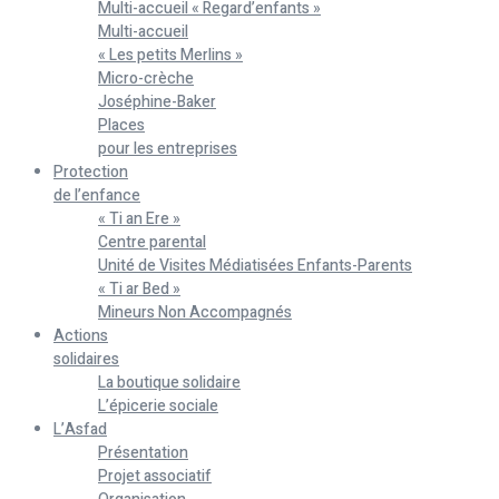
Multi-accueil « Regard’enfants »
Multi-accueil
« Les petits Merlins »
Micro-crèche
Joséphine-Baker
Places
pour les entreprises
Protection
de l’enfance
« Ti an Ere »
Centre parental
Unité de Visites Médiatisées Enfants-Parents
« Ti ar Bed »
Mineurs Non Accompagnés
Actions
solidaires
La boutique solidaire
L’épicerie sociale
L’Asfad
Présentation
Projet associatif