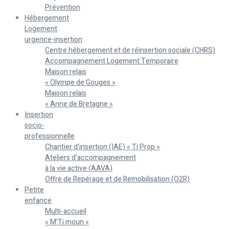
Prévention
Hébergement
Logement
urgence-insertion
Centre hébergement et de réinsertion sociale (CHRS)
Accompagnement Logement Temporaire
Maison relais
« Olympe de Gouges »
Maison relais
« Anne de Bretagne »
Insertion
socio-
professionnelle
Chantier d’insertion (IAE) « Ti Prop »
Ateliers d’accompagnement
à la vie active (AAVA)
Offre de Repérage et de Remobilisation (O2R)
Petite
enfance
Multi-accueil
« M’Ti moun »