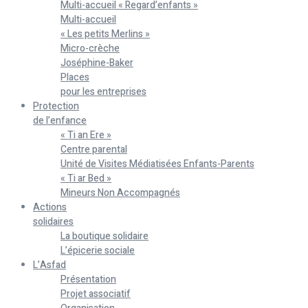
Multi-accueil « Regard’enfants »
Multi-accueil
« Les petits Merlins »
Micro-crèche
Joséphine-Baker
Places
pour les entreprises
Protection
de l’enfance
« Ti an Ere »
Centre parental
Unité de Visites Médiatisées Enfants-Parents
« Ti ar Bed »
Mineurs Non Accompagnés
Actions
solidaires
La boutique solidaire
L’épicerie sociale
L’Asfad
Présentation
Projet associatif