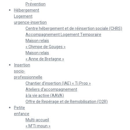
Prévention
Hébergement
Logement
urgence-insertion
Centre hébergement et de réinsertion sociale (CHRS)
Accompagnement Logement Temporaire
Maison relais
« Olympe de Gouges »
Maison relais
« Anne de Bretagne »
Insertion
socio-
professionnelle
Chantier d’insertion (IAE) « Ti Prop »
Ateliers d’accompagnement
à la vie active (AAVA)
Offre de Repérage et de Remobilisation (O2R)
Petite
enfance
Multi-accueil
« M’Ti moun »