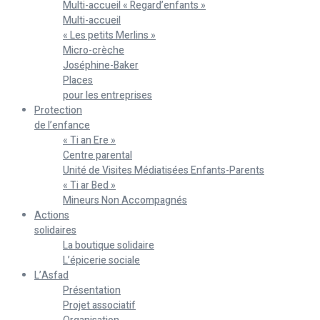
Multi-accueil « Regard’enfants »
Multi-accueil
« Les petits Merlins »
Micro-crèche
Joséphine-Baker
Places
pour les entreprises
Protection
de l’enfance
« Ti an Ere »
Centre parental
Unité de Visites Médiatisées Enfants-Parents
« Ti ar Bed »
Mineurs Non Accompagnés
Actions
solidaires
La boutique solidaire
L’épicerie sociale
L’Asfad
Présentation
Projet associatif