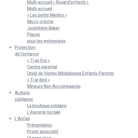
Multi-accueil « Regard’enfants »
Multi-accueil
« Les petits Merlins »
Micro-crèche
Joséphine-Baker
Places
pour les entreprises
Protection
de l’enfance
« Ti an Ere »
Centre parental
Unité de Visites Médiatisées Enfants-Parents
« Ti ar Bed »
Mineurs Non Accompagnés
Actions
solidaires
La boutique solidaire
L’épicerie sociale
L’Asfad
Présentation
Projet associatif