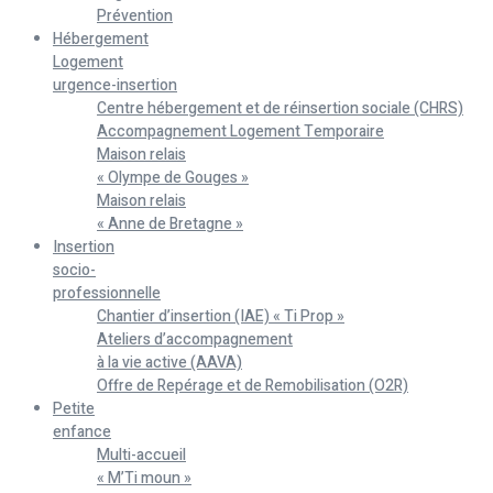
Prévention
Hébergement
Logement
urgence-insertion
Centre hébergement et de réinsertion sociale (CHRS)
Accompagnement Logement Temporaire
Maison relais
« Olympe de Gouges »
Maison relais
« Anne de Bretagne »
Insertion
socio-
professionnelle
Chantier d’insertion (IAE) « Ti Prop »
Ateliers d’accompagnement
à la vie active (AAVA)
Offre de Repérage et de Remobilisation (O2R)
Petite
enfance
Multi-accueil
« M’Ti moun »