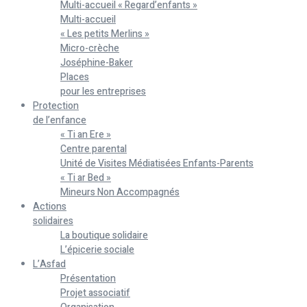
Multi-accueil « Regard’enfants »
Multi-accueil
« Les petits Merlins »
Micro-crèche
Joséphine-Baker
Places
pour les entreprises
Protection
de l’enfance
« Ti an Ere »
Centre parental
Unité de Visites Médiatisées Enfants-Parents
« Ti ar Bed »
Mineurs Non Accompagnés
Actions
solidaires
La boutique solidaire
L’épicerie sociale
L’Asfad
Présentation
Projet associatif