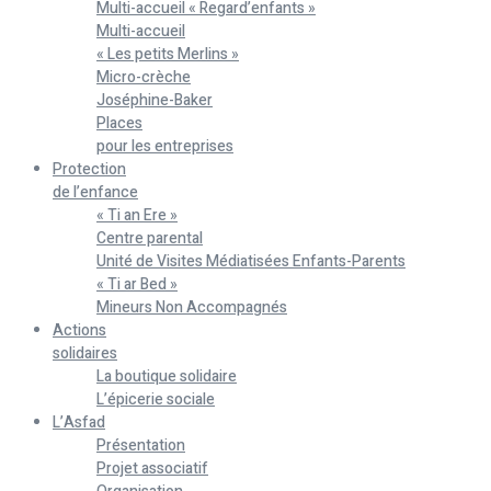
Multi-accueil « Regard’enfants »
Multi-accueil
« Les petits Merlins »
Micro-crèche
Joséphine-Baker
Places
pour les entreprises
Protection
de l’enfance
« Ti an Ere »
Centre parental
Unité de Visites Médiatisées Enfants-Parents
« Ti ar Bed »
Mineurs Non Accompagnés
Actions
solidaires
La boutique solidaire
L’épicerie sociale
L’Asfad
Présentation
Projet associatif