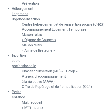
Prévention
Hébergement
Logement
urgence-insertion
Centre hébergement et de réinsertion sociale (CHRS)
Accompagnement Logement Temporaire
Maison relais
« Olympe de Gouges »
Maison relais
« Anne de Bretagne »
Insertion
socio-
professionnelle
Chantier d’insertion (IAE) « Ti Prop »
Ateliers d’accompagnement
à la vie active (AAVA)
Offre de Repérage et de Remobilisation (O2R)
Petite
enfance
Multi-accueil
« M’Ti moun »