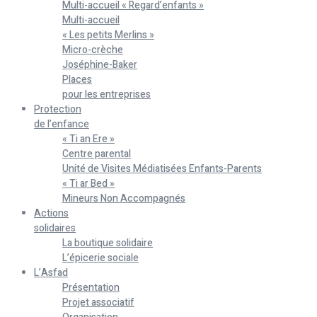
Multi-accueil « Regard’enfants »
Multi-accueil
« Les petits Merlins »
Micro-crèche
Joséphine-Baker
Places
pour les entreprises
Protection
de l’enfance
« Ti an Ere »
Centre parental
Unité de Visites Médiatisées Enfants-Parents
« Ti ar Bed »
Mineurs Non Accompagnés
Actions
solidaires
La boutique solidaire
L’épicerie sociale
L’Asfad
Présentation
Projet associatif