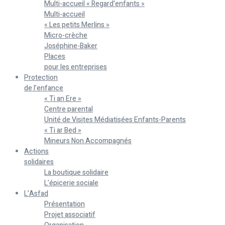
Multi-accueil « Regard’enfants »
Multi-accueil
« Les petits Merlins »
Micro-crèche
Joséphine-Baker
Places
pour les entreprises
Protection
de l’enfance
« Ti an Ere »
Centre parental
Unité de Visites Médiatisées Enfants-Parents
« Ti ar Bed »
Mineurs Non Accompagnés
Actions
solidaires
La boutique solidaire
L’épicerie sociale
L’Asfad
Présentation
Projet associatif