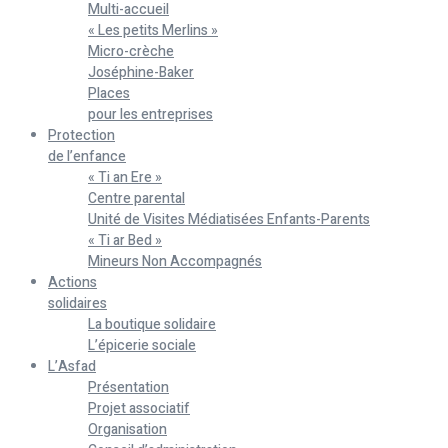
Multi-accueil
« Les petits Merlins »
Micro-crèche
Joséphine-Baker
Places
pour les entreprises
Protection
de l’enfance
« Ti an Ere »
Centre parental
Unité de Visites Médiatisées Enfants-Parents
« Ti ar Bed »
Mineurs Non Accompagnés
Actions
solidaires
La boutique solidaire
L’épicerie sociale
L’Asfad
Présentation
Projet associatif
Organisation