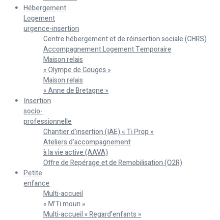
Hébergement
Logement
urgence-insertion
Centre hébergement et de réinsertion sociale (CHRS)
Accompagnement Logement Temporaire
Maison relais
« Olympe de Gouges »
Maison relais
« Anne de Bretagne »
Insertion
socio-
professionnelle
Chantier d’insertion (IAE) « Ti Prop »
Ateliers d’accompagnement
à la vie active (AAVA)
Offre de Repérage et de Remobilisation (O2R)
Petite
enfance
Multi-accueil
« M’Ti moun »
Multi-accueil « Regard’enfants »