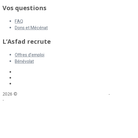
Vos questions
FAQ
Dons et Mécénat
L’Asfad recrute
Offres d’emploi
Bénévolat
2026 ©
ASFAD. All rights reserved.
Mentions légales
-
Plan du site
-
Réalisation : Voyelle