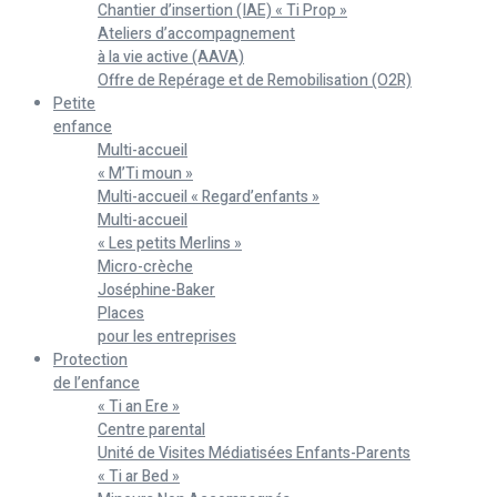
Chantier d’insertion (IAE) « Ti Prop »
Ateliers d’accompagnement
à la vie active (AAVA)
Offre de Repérage et de Remobilisation (O2R)
Petite
enfance
Multi-accueil
« M’Ti moun »
Multi-accueil « Regard’enfants »
Multi-accueil
« Les petits Merlins »
Micro-crèche
Joséphine-Baker
Places
pour les entreprises
Protection
de l’enfance
« Ti an Ere »
Centre parental
Unité de Visites Médiatisées Enfants-Parents
« Ti ar Bed »