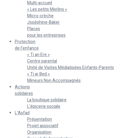
Multi-accueil
« Les petits Merlins »
Micro-crèche
Joséphine-Baker
Places
pour les entreprises
Protection
de l’enfance
« Ti an Ere »
Centre parental
Unité de Visites Médiatisées Enfants-Parents
« Ti ar Bed »
Mineurs Non Accompagnés
Actions
solidaires
La boutique solidaire
L’épicerie sociale
L’Asfad
Présentation
Projet associatif
Organisation