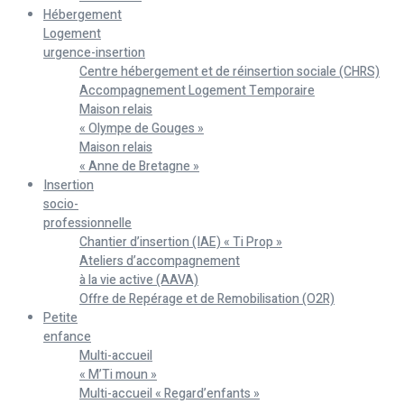
Hébergement
Logement
urgence-insertion
Centre hébergement et de réinsertion sociale (CHRS)
Accompagnement Logement Temporaire
Maison relais
« Olympe de Gouges »
Maison relais
« Anne de Bretagne »
Insertion
socio-
professionnelle
Chantier d’insertion (IAE) « Ti Prop »
Ateliers d’accompagnement
à la vie active (AAVA)
Offre de Repérage et de Remobilisation (O2R)
Petite
enfance
Multi-accueil
« M’Ti moun »
Multi-accueil « Regard’enfants »