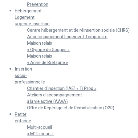
Prévention
Hébergement
Logement
urgence-insertion
Centre hébergement et de réinsertion sociale (CHRS)
Accompagnement Logement Temporaire
Maison relais
« Olympe de Gouges »
Maison relais
« Anne de Bretagne »
Insertion
socio-
professionnelle
Chantier d’insertion (IAE) « Ti Prop »
Ateliers d’accompagnement
à la vie active (AAVA)
Offre de Repérage et de Remobilisation (O2R)
Petite
enfance
Multi-accueil
« M’Ti moun »