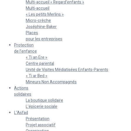
Multi-accueil « Regard’enfants »
Multi-accueil
« Les petits Merlins »
Micro-crèche
Joséphine-Baker
Places
pour les entreprises
Protection
de l’enfance
« Ti an Ere »
Centre parental
Unité de Visites Médiatisées Enfants-Parents
« Ti ar Bed »
Mineurs Non Accompagnés
Actions
solidaires
La boutique solidaire
L’épicerie sociale
L’Asfad
Présentation
Projet associatif