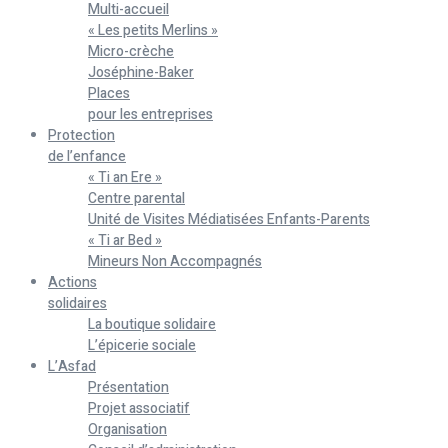
Multi-accueil
« Les petits Merlins »
Micro-crèche
Joséphine-Baker
Places
pour les entreprises
Protection
de l’enfance
« Ti an Ere »
Centre parental
Unité de Visites Médiatisées Enfants-Parents
« Ti ar Bed »
Mineurs Non Accompagnés
Actions
solidaires
La boutique solidaire
L’épicerie sociale
L’Asfad
Présentation
Projet associatif
Organisation