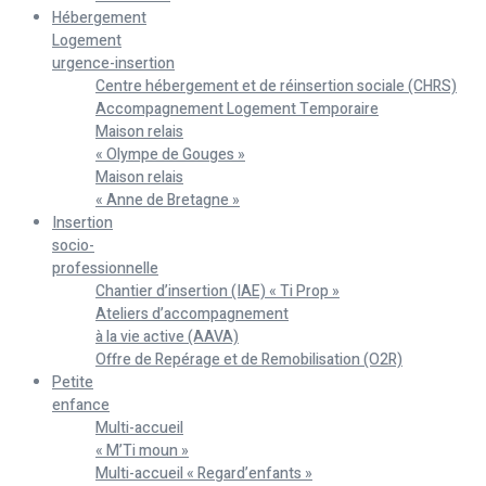
Hébergement
Logement
urgence-insertion
Centre hébergement et de réinsertion sociale (CHRS)
Accompagnement Logement Temporaire
Maison relais
« Olympe de Gouges »
Maison relais
« Anne de Bretagne »
Insertion
socio-
professionnelle
Chantier d’insertion (IAE) « Ti Prop »
Ateliers d’accompagnement
à la vie active (AAVA)
Offre de Repérage et de Remobilisation (O2R)
Petite
enfance
Multi-accueil
« M’Ti moun »
Multi-accueil « Regard’enfants »