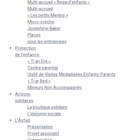
Multi-accueil « Regard’enfants »
Multi-accueil
« Les petits Merlins »
Micro-crèche
Joséphine-Baker
Places
pour les entreprises
Protection
de l’enfance
« Ti an Ere »
Centre parental
Unité de Visites Médiatisées Enfants-Parents
« Ti ar Bed »
Mineurs Non Accompagnés
Actions
solidaires
La boutique solidaire
L’épicerie sociale
L’Asfad
Présentation
Projet associatif