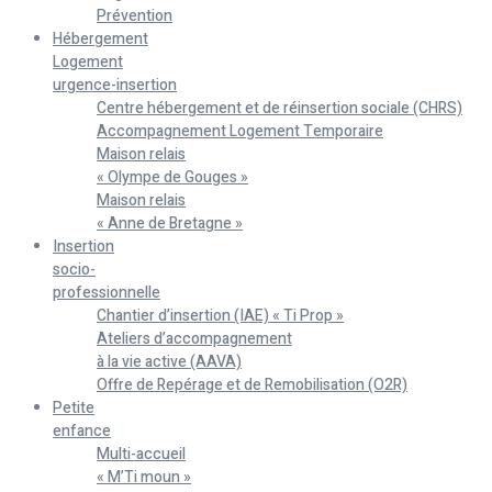
Prévention
Hébergement
Logement
urgence-insertion
Centre hébergement et de réinsertion sociale (CHRS)
Accompagnement Logement Temporaire
Maison relais
« Olympe de Gouges »
Maison relais
« Anne de Bretagne »
Insertion
socio-
professionnelle
Chantier d’insertion (IAE) « Ti Prop »
Ateliers d’accompagnement
à la vie active (AAVA)
Offre de Repérage et de Remobilisation (O2R)
Petite
enfance
Multi-accueil
« M’Ti moun »