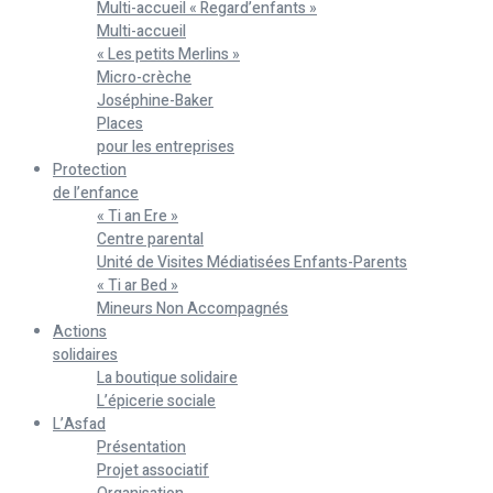
Multi-accueil « Regard’enfants »
Multi-accueil
« Les petits Merlins »
Micro-crèche
Joséphine-Baker
Places
pour les entreprises
Protection
de l’enfance
« Ti an Ere »
Centre parental
Unité de Visites Médiatisées Enfants-Parents
« Ti ar Bed »
Mineurs Non Accompagnés
Actions
solidaires
La boutique solidaire
L’épicerie sociale
L’Asfad
Présentation
Projet associatif