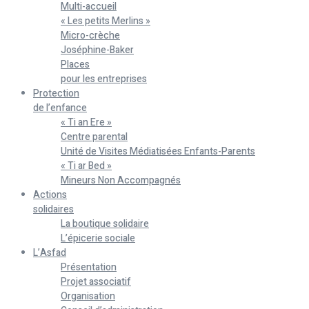
Multi-accueil
« Les petits Merlins »
Micro-crèche
Joséphine-Baker
Places
pour les entreprises
Protection
de l’enfance
« Ti an Ere »
Centre parental
Unité de Visites Médiatisées Enfants-Parents
« Ti ar Bed »
Mineurs Non Accompagnés
Actions
solidaires
La boutique solidaire
L’épicerie sociale
L’Asfad
Présentation
Projet associatif
Organisation