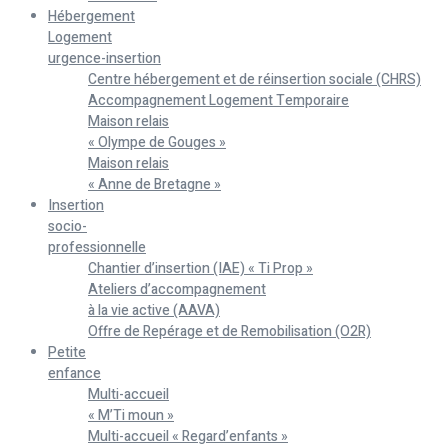
Hébergement
Logement
urgence-insertion
Centre hébergement et de réinsertion sociale (CHRS)
Accompagnement Logement Temporaire
Maison relais
« Olympe de Gouges »
Maison relais
« Anne de Bretagne »
Insertion
socio-
professionnelle
Chantier d’insertion (IAE) « Ti Prop »
Ateliers d’accompagnement
à la vie active (AAVA)
Offre de Repérage et de Remobilisation (O2R)
Petite
enfance
Multi-accueil
« M’Ti moun »
Multi-accueil « Regard’enfants »