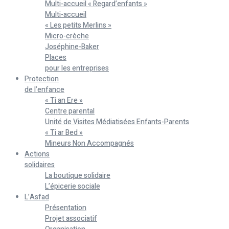
Multi-accueil « Regard’enfants »
Multi-accueil
« Les petits Merlins »
Micro-crèche
Joséphine-Baker
Places
pour les entreprises
Protection
de l’enfance
« Ti an Ere »
Centre parental
Unité de Visites Médiatisées Enfants-Parents
« Ti ar Bed »
Mineurs Non Accompagnés
Actions
solidaires
La boutique solidaire
L’épicerie sociale
L’Asfad
Présentation
Projet associatif