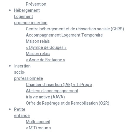
Prévention
Hébergement
Logement
urgence-insertion
Centre hébergement et de réinsertion sociale (CHRS)
Accompagnement Logement Temporaire
Maison relais
« Olympe de Gouges »
Maison relais
« Anne de Bretagne »
Insertion
socio-
professionnelle
Chantier d’insertion (IAE) « Ti Prop »
Ateliers d’accompagnement
à la vie active (AAVA)
Offre de Repérage et de Remobilisation (O2R)
Petite
enfance
Multi-accueil
« M’Ti moun »