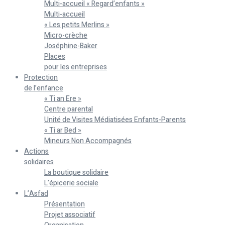
Multi-accueil « Regard’enfants »
Multi-accueil
« Les petits Merlins »
Micro-crèche
Joséphine-Baker
Places
pour les entreprises
Protection
de l’enfance
« Ti an Ere »
Centre parental
Unité de Visites Médiatisées Enfants-Parents
« Ti ar Bed »
Mineurs Non Accompagnés
Actions
solidaires
La boutique solidaire
L’épicerie sociale
L’Asfad
Présentation
Projet associatif