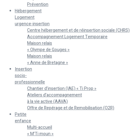
Prévention
Hébergement
Logement
urgence-insertion
Centre hébergement et de réinsertion sociale (CHRS)
Accompagnement Logement Temporaire
Maison relais
« Olympe de Gouges »
Maison relais
« Anne de Bretagne »
Insertion
socio-
professionnelle
Chantier d’insertion (IAE) « Ti Prop »
Ateliers d’accompagnement
à la vie active (AAVA)
Offre de Repérage et de Remobilisation (O2R)
Petite
enfance
Multi-accueil
« M’Ti moun »