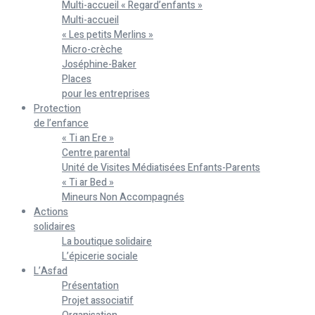
Multi-accueil « Regard’enfants »
Multi-accueil
« Les petits Merlins »
Micro-crèche
Joséphine-Baker
Places
pour les entreprises
Protection
de l’enfance
« Ti an Ere »
Centre parental
Unité de Visites Médiatisées Enfants-Parents
« Ti ar Bed »
Mineurs Non Accompagnés
Actions
solidaires
La boutique solidaire
L’épicerie sociale
L’Asfad
Présentation
Projet associatif