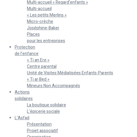
Multi-accueil « Regard’enfants »
Multi-accueil
« Les petits Merlins »
Micro-crèche
Joséphine-Baker
Places
pour les entreprises
Protection
de l’enfance
« Ti an Ere »
Centre parental
Unité de Visites Médiatisées Enfants-Parents
« Ti ar Bed »
Mineurs Non Accompagnés
Actions
solidaires
La boutique solidaire
L’épicerie sociale
L’Asfad
Présentation
Projet associatif