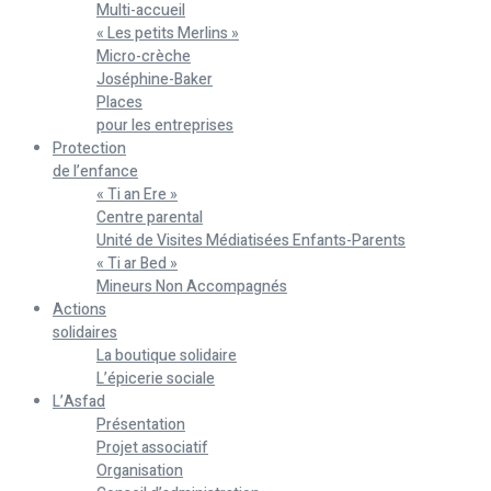
Multi-accueil
« Les petits Merlins »
Micro-crèche
Joséphine-Baker
Places
pour les entreprises
Protection
de l’enfance
« Ti an Ere »
Centre parental
Unité de Visites Médiatisées Enfants-Parents
« Ti ar Bed »
Mineurs Non Accompagnés
Actions
solidaires
La boutique solidaire
L’épicerie sociale
L’Asfad
Présentation
Projet associatif
Organisation