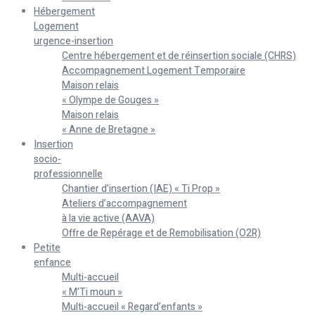
Hébergement
Logement
urgence-insertion
Centre hébergement et de réinsertion sociale (CHRS)
Accompagnement Logement Temporaire
Maison relais
« Olympe de Gouges »
Maison relais
« Anne de Bretagne »
Insertion
socio-
professionnelle
Chantier d’insertion (IAE) « Ti Prop »
Ateliers d’accompagnement
à la vie active (AAVA)
Offre de Repérage et de Remobilisation (O2R)
Petite
enfance
Multi-accueil
« M’Ti moun »
Multi-accueil « Regard’enfants »