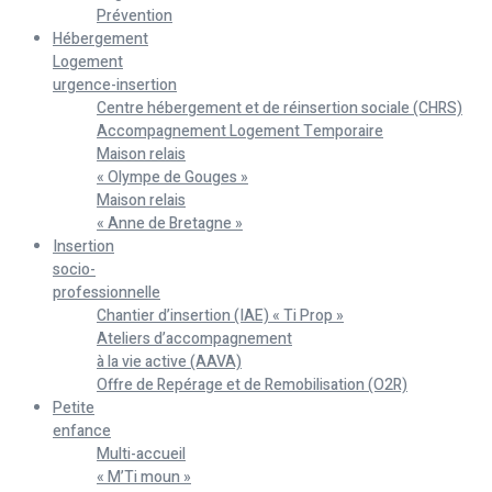
Prévention
Hébergement
Logement
urgence-insertion
Centre hébergement et de réinsertion sociale (CHRS)
Accompagnement Logement Temporaire
Maison relais
« Olympe de Gouges »
Maison relais
« Anne de Bretagne »
Insertion
socio-
professionnelle
Chantier d’insertion (IAE) « Ti Prop »
Ateliers d’accompagnement
à la vie active (AAVA)
Offre de Repérage et de Remobilisation (O2R)
Petite
enfance
Multi-accueil
« M’Ti moun »