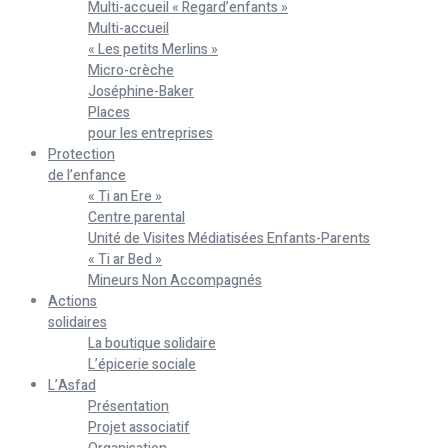
Multi-accueil « Regard’enfants »
Multi-accueil
« Les petits Merlins »
Micro-crèche
Joséphine-Baker
Places
pour les entreprises
Protection
de l’enfance
« Ti an Ere »
Centre parental
Unité de Visites Médiatisées Enfants-Parents
« Ti ar Bed »
Mineurs Non Accompagnés
Actions
solidaires
La boutique solidaire
L’épicerie sociale
L’Asfad
Présentation
Projet associatif