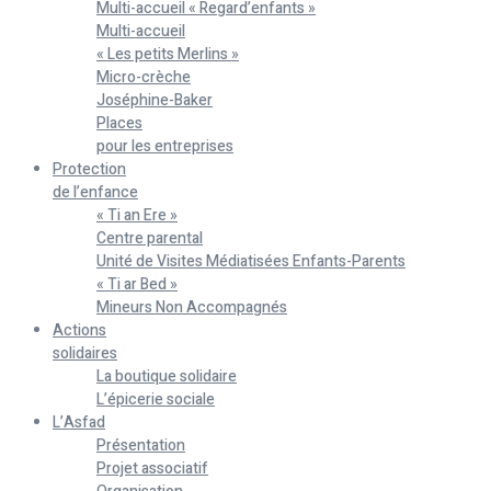
Multi-accueil « Regard’enfants »
Multi-accueil
« Les petits Merlins »
Micro-crèche
Joséphine-Baker
Places
pour les entreprises
Protection
de l’enfance
« Ti an Ere »
Centre parental
Unité de Visites Médiatisées Enfants-Parents
« Ti ar Bed »
Mineurs Non Accompagnés
Actions
solidaires
La boutique solidaire
L’épicerie sociale
L’Asfad
Présentation
Projet associatif