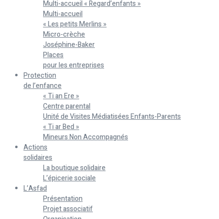
Multi-accueil « Regard’enfants »
Multi-accueil
« Les petits Merlins »
Micro-crèche
Joséphine-Baker
Places
pour les entreprises
Protection
de l’enfance
« Ti an Ere »
Centre parental
Unité de Visites Médiatisées Enfants-Parents
« Ti ar Bed »
Mineurs Non Accompagnés
Actions
solidaires
La boutique solidaire
L’épicerie sociale
L’Asfad
Présentation
Projet associatif