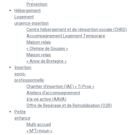
Prévention
Hébergement
Logement
urgence-insertion
Centre hébergement et de réinsertion sociale (CHRS)
Accompagnement Logement Temporaire
Maison relais
« Olympe de Gouges »
Maison relais
« Anne de Bretagne »
Insertion
socio-
professionnelle
Chantier d’insertion (IAE) « Ti Prop »
Ateliers d’accompagnement
à la vie active (AAVA)
Offre de Repérage et de Remobilisation (O2R)
Petite
enfance
Multi-accueil
« M’Ti moun »