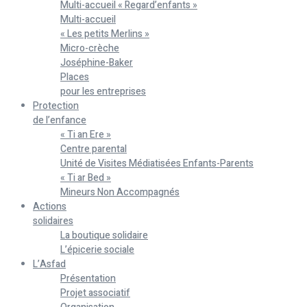
Multi-accueil « Regard’enfants »
Multi-accueil
« Les petits Merlins »
Micro-crèche
Joséphine-Baker
Places
pour les entreprises
Protection
de l’enfance
« Ti an Ere »
Centre parental
Unité de Visites Médiatisées Enfants-Parents
« Ti ar Bed »
Mineurs Non Accompagnés
Actions
solidaires
La boutique solidaire
L’épicerie sociale
L’Asfad
Présentation
Projet associatif