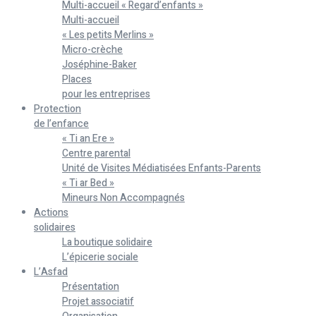
Multi-accueil « Regard’enfants »
Multi-accueil
« Les petits Merlins »
Micro-crèche
Joséphine-Baker
Places
pour les entreprises
Protection
de l’enfance
« Ti an Ere »
Centre parental
Unité de Visites Médiatisées Enfants-Parents
« Ti ar Bed »
Mineurs Non Accompagnés
Actions
solidaires
La boutique solidaire
L’épicerie sociale
L’Asfad
Présentation
Projet associatif