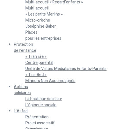
Multi-accueil « Regard’enfants »
Multi-accueil
« Les petits Merlins »
Micro-crèche
Joséphine-Baker
Places
pour les entreprises
Protection
de l’enfance
« Ti an Ere »
Centre parental
Unité de Visites Médiatisées Enfants-Parents
« Ti ar Bed »
Mineurs Non Accompagnés
Actions
solidaires
La boutique solidaire
L’épicerie sociale
L’Asfad
Présentation
Projet associatif