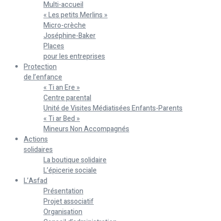
Multi-accueil
« Les petits Merlins »
Micro-crèche
Joséphine-Baker
Places
pour les entreprises
Protection
de l’enfance
« Ti an Ere »
Centre parental
Unité de Visites Médiatisées Enfants-Parents
« Ti ar Bed »
Mineurs Non Accompagnés
Actions
solidaires
La boutique solidaire
L’épicerie sociale
L’Asfad
Présentation
Projet associatif
Organisation