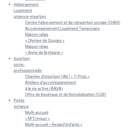
Hébergement
Logement
urgence-insertion
Centre hébergement et de réinsertion sociale (CHRS)
Accompagnement Logement Temporaire
Maison relais
« Olympe de Gouges »
Maison relais
« Anne de Bretagne »
Insertion
socio-
professionnelle
Chantier d’insertion (IAE) « Ti Prop »
Ateliers d’accompagnement
à la vie active (AAVA)
Offre de Repérage et de Remobilisation (O2R)
Petite
enfance
Multi-accueil
« M’Ti moun »
Multi-accueil « Regard’enfants »