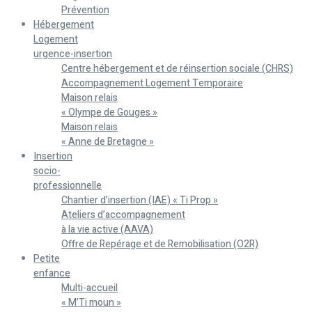
Prévention
Hébergement
Logement
urgence-insertion
Centre hébergement et de réinsertion sociale (CHRS)
Accompagnement Logement Temporaire
Maison relais
« Olympe de Gouges »
Maison relais
« Anne de Bretagne »
Insertion
socio-
professionnelle
Chantier d’insertion (IAE) « Ti Prop »
Ateliers d’accompagnement
à la vie active (AAVA)
Offre de Repérage et de Remobilisation (O2R)
Petite
enfance
Multi-accueil
« M’Ti moun »