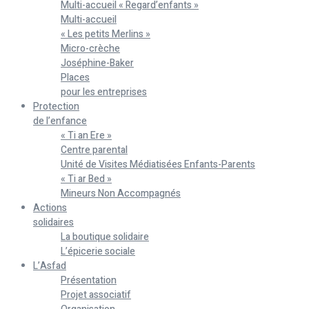
Multi-accueil « Regard’enfants »
Multi-accueil
« Les petits Merlins »
Micro-crèche
Joséphine-Baker
Places
pour les entreprises
Protection
de l’enfance
« Ti an Ere »
Centre parental
Unité de Visites Médiatisées Enfants-Parents
« Ti ar Bed »
Mineurs Non Accompagnés
Actions
solidaires
La boutique solidaire
L’épicerie sociale
L’Asfad
Présentation
Projet associatif