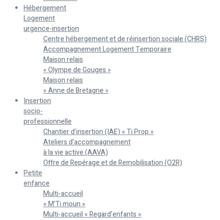
Hébergement
Logement
urgence-insertion
Centre hébergement et de réinsertion sociale (CHRS)
Accompagnement Logement Temporaire
Maison relais
« Olympe de Gouges »
Maison relais
« Anne de Bretagne »
Insertion
socio-
professionnelle
Chantier d’insertion (IAE) « Ti Prop »
Ateliers d’accompagnement
à la vie active (AAVA)
Offre de Repérage et de Remobilisation (O2R)
Petite
enfance
Multi-accueil
« M’Ti moun »
Multi-accueil « Regard’enfants »