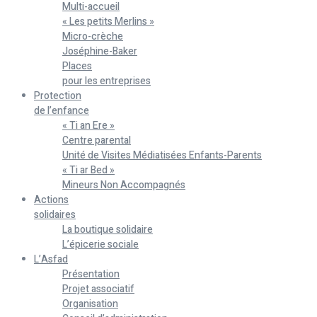
Multi-accueil
« Les petits Merlins »
Micro-crèche
Joséphine-Baker
Places
pour les entreprises
Protection
de l’enfance
« Ti an Ere »
Centre parental
Unité de Visites Médiatisées Enfants-Parents
« Ti ar Bed »
Mineurs Non Accompagnés
Actions
solidaires
La boutique solidaire
L’épicerie sociale
L’Asfad
Présentation
Projet associatif
Organisation