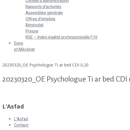
Conseil d’administration
Rapports d’activités
Assemblée générale
Offres d’emplois
Bénévolat
Presse
RSE – Index égalité professionnelle F/H
Dons
et Mécénat
Home
20230320_OE Psychologue Ti ar bed CDI 0,20
20230320_OE Psychologue Ti ar bed CDI 
20230320_OE Psychologue Ti ar bed CDI 0,20
L’Asfad
L’Asfad
Contact